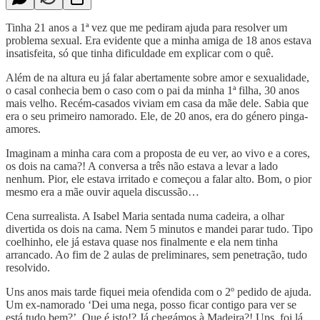
Tinha 21 anos a 1ª vez que me pediram ajuda para resolver um
problema sexual. Era evidente que a minha amiga de 18 anos estava
insatisfeita, só que tinha dificuldade em explicar com o quê.
Além de na altura eu já falar abertamente sobre amor e sexualidade,
o casal conhecia bem o caso com o pai da minha 1ª filha, 30 anos
mais velho. Recém-casados viviam em casa da mãe dele. Sabia que
era o seu primeiro namorado. Ele, de 20 anos, era do género pinga-
amores.
Imaginam a minha cara com a proposta de eu ver, ao vivo e a cores,
os dois na cama?! A conversa a três não estava a levar a lado
nenhum. Pior, ele estava irritado e começou a falar alto. Bom, o pior
mesmo era a mãe ouvir aquela discussão…
Cena surrealista. A Isabel Maria sentada numa cadeira, a olhar
divertida os dois na cama. Nem 5 minutos e mandei parar tudo. Tipo
coelhinho, ele já estava quase nos finalmente e ela nem tinha
arrancado. Ao fim de 2 aulas de preliminares, sem penetração, tudo
resolvido.
Uns anos mais tarde fiquei meia ofendida com o 2º pedido de ajuda.
Um ex-namorado ‘Dei uma nega, posso ficar contigo para ver se
está tudo bem?’. Que é isto!? Já chegámos à Madeira?! Ups, foi lá