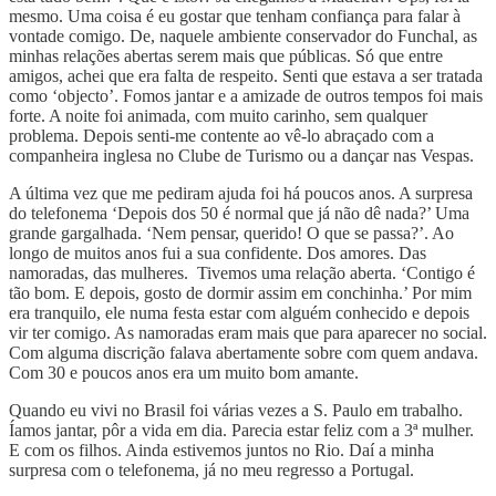
mesmo. Uma coisa é eu gostar que tenham confiança para falar à
vontade comigo. De, naquele ambiente conservador do Funchal, as
minhas relações abertas serem mais que públicas. Só que entre
amigos, achei que era falta de respeito. Senti que estava a ser tratada
como ‘objecto’. Fomos jantar e a amizade de outros tempos foi mais
forte. A noite foi animada, com muito carinho, sem qualquer
problema. Depois senti-me contente ao vê-lo abraçado com a
companheira inglesa no Clube de Turismo ou a dançar nas Vespas.
A última vez que me pediram ajuda foi há poucos anos. A surpresa
do telefonema ‘Depois dos 50 é normal que já não dê nada?’ Uma
grande gargalhada. ‘Nem pensar, querido! O que se passa?’. Ao
longo de muitos anos fui a sua confidente. Dos amores. Das
namoradas, das mulheres. Tivemos uma relação aberta. ‘Contigo é
tão bom. E depois, gosto de dormir assim em conchinha.’ Por mim
era tranquilo, ele numa festa estar com alguém conhecido e depois
vir ter comigo. As namoradas eram mais que para aparecer no social.
Com alguma discrição falava abertamente sobre com quem andava.
Com 30 e poucos anos era um muito bom amante.
Quando eu vivi no Brasil foi várias vezes a S. Paulo em trabalho.
Íamos jantar, pôr a vida em dia. Parecia estar feliz com a 3ª mulher.
E com os filhos. Ainda estivemos juntos no Rio. Daí a minha
surpresa com o telefonema, já no meu regresso a Portugal.