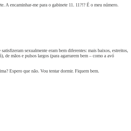
rte. A encaminhar-me para o gabinete 11. 11?!? É o meu número.
satisfizeram sexualmente eram bem diferentes: mais baixos, estreitos,
 cá), de mãos e pulsos largos (para agarrarem bem – como a avó
calma? Espero que não. Vou tentar dormir. Fiquem bem.