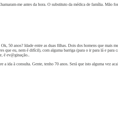
Chamaram-me antes da hora. O substituto da médica de família. Mão fo
 Ok, 50 anos? Idade entre as duas filhas. Dois dos homens que mais me 
es que eu, nem é difícil), com alguma barriga (para o ir para lá e para
e, é ev@ginação..
re a ida à consulta. Gente, tenho 70 anos. Será que isto alguma vez a