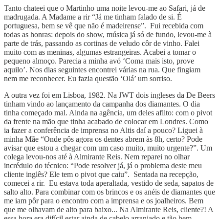
Tanto chateei que o Martinho uma noite levou-me ao Safari, já de
madrugada. A Madame a rir “Já me tinham falado de si. É
portuguesa, bem se vê que não é madeirense”. Fui recebida com
todas as honras: depois do show, música já só de fundo, levou-me à
parte de trás, passando as cortinas de veludo côr de vinho. Falei
muito com as meninas, algumas estrangeiras. Acabei a tomar o
pequeno almoço. Parecia a minha avó ‘Coma mais isto, prove
aquilo’. Nos dias seguintes encontrei várias na rua. Que fingiam
nem me reconhecer. Eu fazia questão ‘Olá’ um sorriso.
A outra vez foi em Lisboa, 1982. Na JWT dois ingleses da De Beers
tinham vindo ao lançamento da campanha dos diamantes. O dia
tinha começado mal. Ainda na agência, um deles aflito: com o pivot
da frente na mão que tinha acabado de colocar em Londres. Como
ia fazer a conferência de imprensa no Altis daí a pouco? Liguei à
minha Mãe “Onde pôs agora os dentes abrem às 8h, certo? Pode
avisar que estou a chegar com um caso muito, muito urgente?”. Um
colega levou-nos até à Almirante Reis. Nem reparei no olhar
incrédulo do técnico: “Pode resolver já, já o problema deste meu
cliente inglês? Ele tem o pivot que caiu”. Sentada na recepção,
comecei a rir. Eu estava toda aperaltada, vestido de seda, sapatos de
salto alto. Para combinar com os brincos e os anéis de diamantes que
me iam pôr para o encontro com a imprensa e os joalheiros. Bem
que me olhavam de alto para baixo... Na Almirante Reis, cliente?! A
essa hora era difícil estar ainda de cabelo arranjado e tão bem