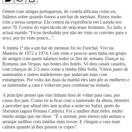
Ontem com amigas portuguesas, de costela africana como eu,
falámos sobre quando fomos a um bar de meninas. Rimos muito
com a nossa surpresa. Ela contou da experiência em Luanda nos
anos 70. Gostou do espectáculo de strip-tease feminino. Ao lado, o
actual marido “Ficou desiludida por não ter visto os convites para o
sexo, por ter visto pouco...”.
A minha 1ª ida a um bar de meninas foi no Funchal. Vivi na
Madeira de 1972 a 1974. Com vinte e poucos anos tinha um grupo
de amigos com quem saíamos todos os fins de semana. Dançar na
Romana, nas Vespas, nas boites dos hotéis. Só dois casais casados,
com crianças de 2-3 anos como a minha filha Sofia. Vários pares de
namorados e outros madeirenses que andavam mais com
estrangeiras. Por volta das duas da manhã eles iam pôr as mulheres e
as namoradas a casa e voltavam para continuar na noitada.
A princípio pensei que elas tinham hora de voltar para casa, por
causa dos pais. Como eu ia ficar com o namorado da altura, demorei
a perceber que afinal eles iam acabar a noite no Safari, perto do
Sheraton (agora Pestana Carlton). Foi a mulher dum deles, muito
minha amiga que me disse. “É o normal, pelo menos não andam a
arranjar sarilhos com miúdas mais novas. E chegam a casa mais
calmos quando já lhes passou os copos”.